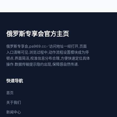
俄罗斯专享会官方主页
俄罗斯专享会,pa969.cc✅访问地址一经打开,页面
入口清晰可见.浏览过程中,动作流程设置模块成为停
顿点.界面简洁,校准信息分布合理,方便快速定位具体
操作.数据传输提示隐约出现,保障感自然传递.
快速导航
首页
关于我们
新闻中心