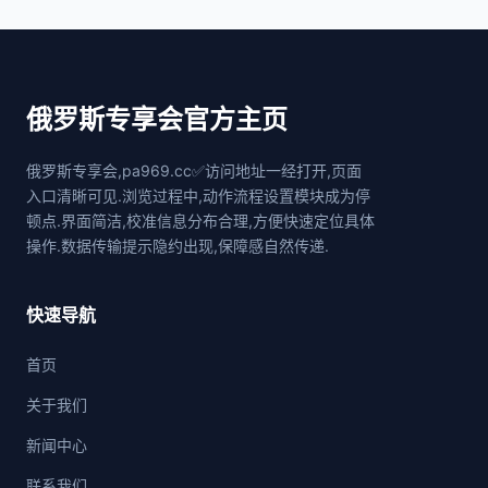
俄罗斯专享会官方主页
俄罗斯专享会,pa969.cc✅访问地址一经打开,页面
入口清晰可见.浏览过程中,动作流程设置模块成为停
顿点.界面简洁,校准信息分布合理,方便快速定位具体
操作.数据传输提示隐约出现,保障感自然传递.
快速导航
首页
关于我们
新闻中心
联系我们