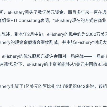
期间，eFishery丢失了数亿美元资金，而且多年来一直
FTI Consulting表明，“eFishery现在的方式在
ng的陈述，到本年2月中旬，eFishery的现金约为5000万美元。
hery的现金余额将会继续削减，并主张eFishery“封闭
Fishery的优先股股东或许会面对一场应战——一旦eFi
观状况”下，eFishery的出资者能够从1美元中回收9.
shery出资了1亿美元的阿比扎比出资组织G42来说，该