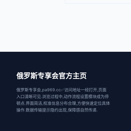
俄罗斯专享会官方主页
俄罗斯专享会,pa969.cc✅访问地址一经打开,页面
入口清晰可见.浏览过程中,动作流程设置模块成为停
顿点.界面简洁,校准信息分布合理,方便快速定位具体
操作.数据传输提示隐约出现,保障感自然传递.