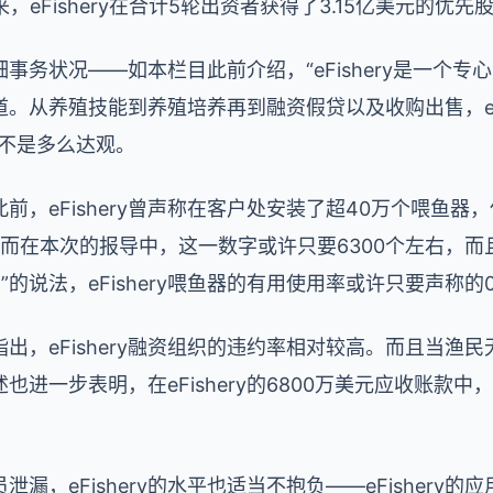
，eFishery在合计5轮出资者获得了3.15亿美元的优先
的详细事务状况——如本栏目此前介绍，“eFishery是一
。从养殖技能到养殖培养再到融资假贷以及收购出售，eFi
也不是多么达观。
前，eFishery曾声称在客户处安装了超40万个喂鱼器
。而在本次的报导中，这一数字或许只要6300个左右，而
的说法，eFishery喂鱼器的有用使用率或许只要声称的0.
，eFishery融资组织的违约率相对较高。而且当渔民无法
进一步表明，在eFishery的6800万美元应收账款中
漏，eFishery的水平也适当不抱负——eFishery