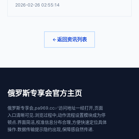
2026-02-26 02:55:14
返回资讯列表
俄罗斯专享会官方主页
俄罗斯专享会,pa969.cc✅访问地址一经打开,页面
入口清晰可见.浏览过程中,动作流程设置模块成为停
顿点.界面简洁,校准信息分布合理,方便快速定位具体
操作.数据传输提示隐约出现,保障感自然传递.