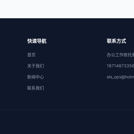
快速导航
联系方式
首页
办公工作依托
关于我们
1871487335
新闻中心
els_ops@hotm
联系我们