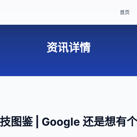
首页
资讯详情
技图鉴 | Google 还是想有