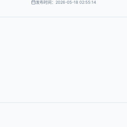
发布时间：2026-05-18 02:55:14