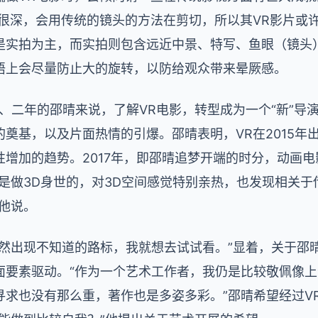
是很深，会用传统的镜头的方法在剪切，所以其VR影片或
是实拍为主，而实拍则包含远近中景、特写、鱼眼（镜头
语上会尽量防止大的旋转，以防给观众带来晕厥感。
、二年的邵晴来说，了解VR电影，转型成为一个“新”导
基，以及片面热情的引爆。邵晴表明，VR在2015年出现
增加的趋势。2017年，即邵晴追梦开端的时分，动画
是做3D身世的，对3D空间感觉特别亲热，也发现相关于
他说。
然出现不知道的路标，我就想去试试看。”显着，关于邵
面要素驱动。“作为一个艺术工作者，我仍是比较敬佩像
寻求也没有那么重，著作也是多姿多彩。”邵晴希望经过V