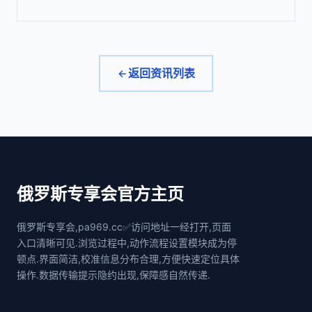
返回资讯列表
俄罗斯专享会官方主页
俄罗斯专享会,pa969.cc✅访问地址一经打开,页面
入口清晰可见.浏览过程中,动作流程设置模块成为停
顿点.界面简洁,校准信息分布合理,方便快速定位具体
操作.数据传输提示隐约出现,保障感自然传递.