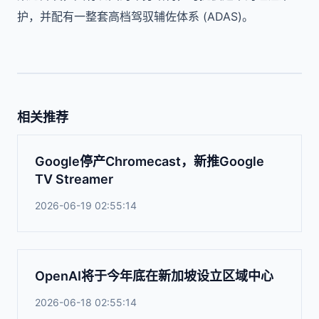
护，并配有一整套高档驾驭辅佐体系 (ADAS)。
相关推荐
Google停产Chromecast，新推Google
TV Streamer
2026-06-19 02:55:14
OpenAI将于今年底在新加坡设立区域中心
2026-06-18 02:55:14