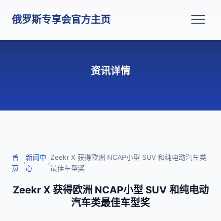
俄罗斯专享会官方主页
资讯详情
首
新闻中
Zeekr X 获得欧洲 NCAP小型 SUV 和纯电动汽车类
›
›
页
心
最佳车型奖
Zeekr X 获得欧洲 NCAP小型 SUV 和纯电动
汽车类最佳车型奖