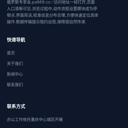
俄罗斯专享会,pa969.cc✅访问地址一经打开,页面
入口清晰可见.浏览过程中,动作流程设置模块成为停
顿点.界面简洁,校准信息分布合理,方便快速定位具体
操作.数据传输提示隐约出现,保障感自然传递.
快速导航
首页
关于我们
新闻中心
联系我们
联系方式
办公工作依托重庆中心城区开展