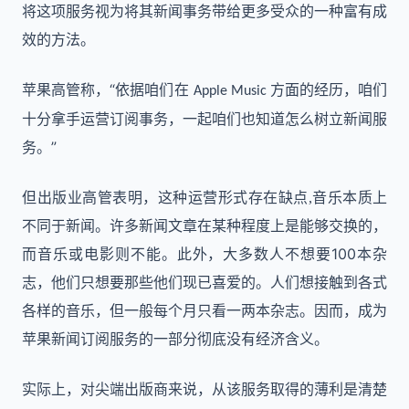
将这项服务视为将其新闻事务带给更多受众的一种
富有成
效的
方法。
“依据咱们在
苹果高管
称，
方面的经历，咱们
Apple Music
十分拿手运营订阅事务，
一起
咱们
也
知道怎么树立
新闻服
。”
务
但出版业高管表明，
这种运营形式存在缺点,
音乐
本
质上
不同于新闻。许多新闻文章在某种程度上是能够交换的，
100
而音乐或电影则不能。此外，大多数人不想要
本杂
志
，
他们只想要那些他们现已喜爱的。
人们想接触到各式
各样的音乐，但一般每个月只看一两本杂志。
因而，
成为
苹果新闻订阅服务的一部分彻底没有经济含义。
实际上，对尖端出版商来说，从该服务取得的薄利是清楚