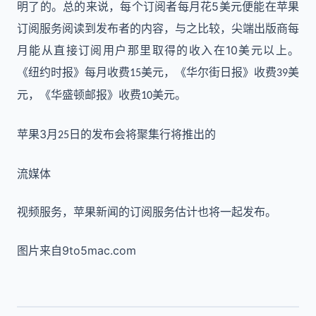
5
明了的。
总的来说，每个订阅者每月
花
美元
便能在苹果
订阅服务阅读到发布者的内容，
与之比较，尖端出版商每
10
月
能
从直接订阅用户那里取得的收入在
美元以上。
《纽约时报》每月收费
美元，《华尔街日报》收费
美
15
39
元，《华盛顿邮报》收费
美元。
10
3
苹果
月
日的发布会将聚集行将推出的
25
流媒体
视频服务，苹果新闻的订阅
服务
估计也将一起发布。
图片来自9to5mac.com