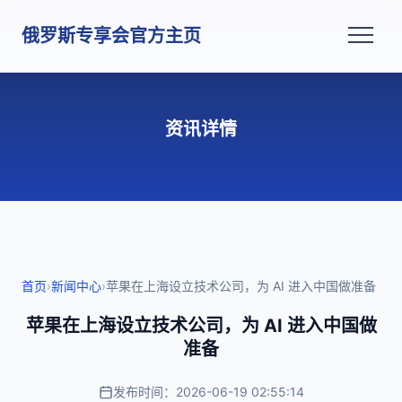
俄罗斯专享会官方主页
资讯详情
首页
›
新闻中心
›
苹果在上海设立技术公司，为 AI 进入中国做准备
苹果在上海设立技术公司，为 AI 进入中国做
准备
发布时间：2026-06-19 02:55:14