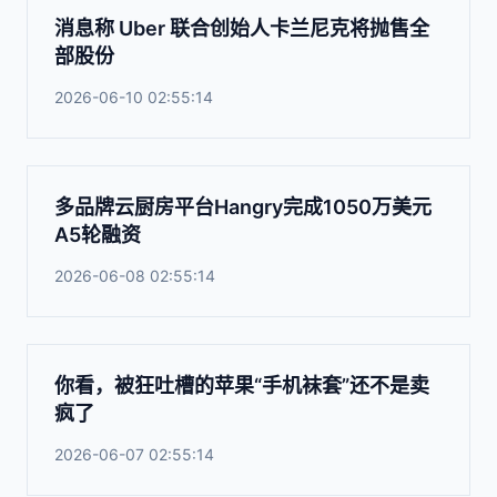
消息称 Uber 联合创始人卡兰尼克将抛售全
部股份
2026-06-10 02:55:14
多品牌云厨房平台Hangry完成1050万美元
A5轮融资
2026-06-08 02:55:14
你看，被狂吐槽的苹果“手机袜套”还不是卖
疯了
2026-06-07 02:55:14