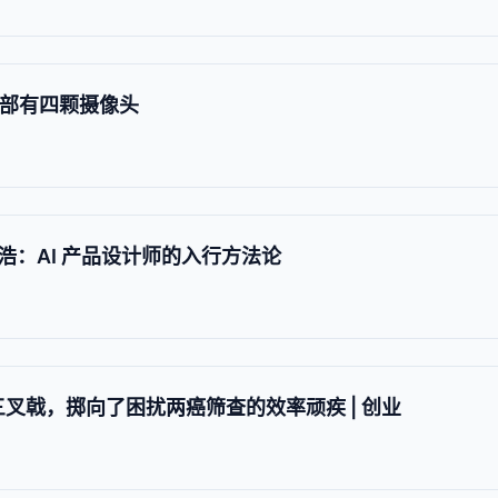
，背部有四颗摄像头
浩：AI 产品设计师的入行方法论
 三叉戟，掷向了困扰两癌筛查的效率顽疾 | 创业