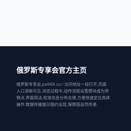
俄罗斯专享会官方主页
俄罗斯专享会,pa969.cc✅访问地址一经打开,页面
入口清晰可见.浏览过程中,动作流程设置模块成为停
顿点.界面简洁,校准信息分布合理,方便快速定位具体
操作.数据传输提示隐约出现,保障感自然传递.