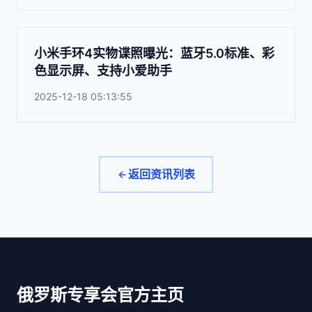
小米手环4实物谍照曝光：蓝牙5.0标准、彩
色显示屏、支持小爱助手
2025-12-18 05:13:55
返回资讯列表
俄罗斯专享会官方主页