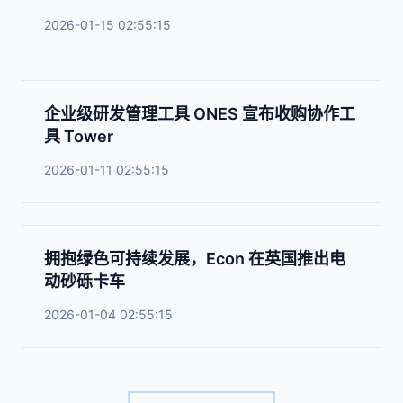
2026-01-15 02:55:15
企业级研发管理工具 ONES 宣布收购协作工
具 Tower
2026-01-11 02:55:15
拥抱绿色可持续发展，Econ 在英国推出电
动砂砾卡车
2026-01-04 02:55:15