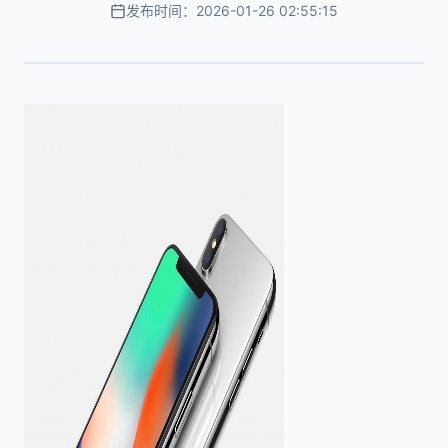
发布时间：2026-01-26 02:55:15