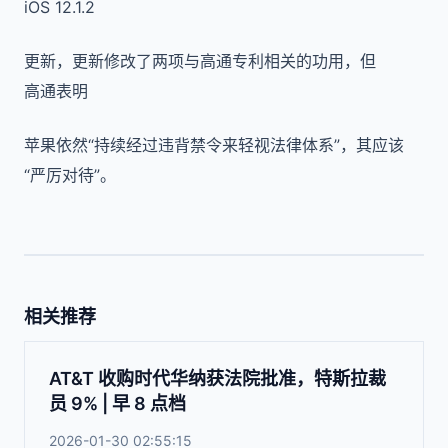
iOS 12.1.2
更新，更新修改了两项与高通专利相关的功用，但
高通表明
苹果依然“持续经过违背禁令来轻视法律体系”，其应该
“严厉对待”。
相关推荐
AT&T 收购时代华纳获法院批准，特斯拉裁
员 9% | 早 8 点档
2026-01-30 02:55:15