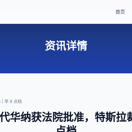
首页
资讯详情
 早 8 点档
时代华纳获法院批准，特斯拉裁员 
点档