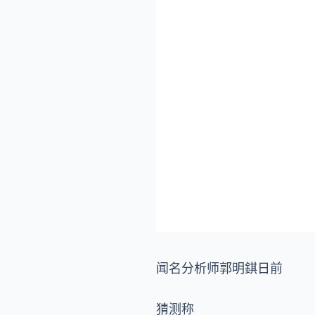
闻名分析师郭明錤日前
猜测称