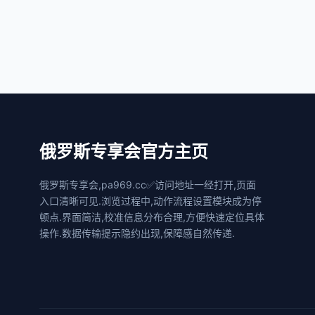
俄罗斯专享会官方主页
俄罗斯专享会,pa969.cc✅访问地址一经打开,页面
入口清晰可见.浏览过程中,动作流程设置模块成为停
顿点.界面简洁,校准信息分布合理,方便快速定位具体
操作.数据传输提示隐约出现,保障感自然传递.