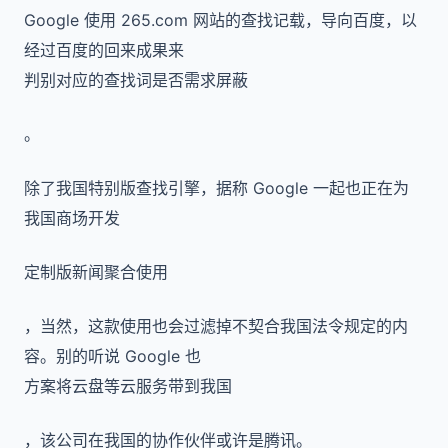
Google 使用 265.com 网站的查找记载，导向百度，以
经过百度的回来成果来
判别对应的查找词是否需求屏蔽
。
除了我国特别版查找引擎，据称 Google 一起也正在为
我国商场开发
定制版新闻聚合使用
，当然，这款使用也会过滤掉不契合我国法令规定的内
容。别的听说 Google 也
方案将云盘等云服务带到我国
，该公司在我国的协作伙伴或许是腾讯。