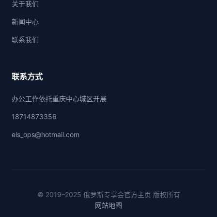
关于我们
新闻中心
联系我们
联系方式
办公工作依托重庆中心城区开展
18714873356
els_ops@hotmail.com
© 2019–2025 俄罗斯专享会官方主页 版权所有
网站地图