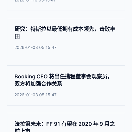
研究：特斯拉以最低拥有成本领先，击败丰
田
2026-01-08 05:15:47
Booking CEO 将出任携程董事会观察员，
双方将加强合作关系
2026-01-03 05:15:47
法拉第未来：FF 91 有望在 2020 年 9 月之
前上市