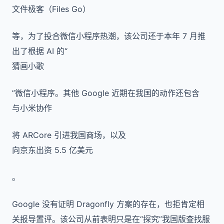
文件极客（Files Go）
等，为了投合微信小程序热潮，该公司还于本年 7 月推
出了根据 AI 的“
猜画小歌
”微信小程序。其他 Google 近期在我国的动作还包含
与小米协作
将 ARCore 引进我国商场，以及
向京东出资 5.5 亿美元
。
Google 没有证明 Dragonfly 方案的存在，也拒肯定相
关报导置评。该公司从前表明只是在“探究”我国版查找服