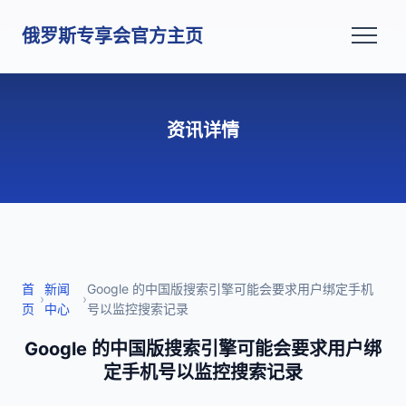
俄罗斯专享会官方主页
资讯详情
首
新闻
Google 的中国版搜索引擎可能会要求用户绑定手机
›
›
页
中心
号以监控搜索记录
Google 的中国版搜索引擎可能会要求用户绑
定手机号以监控搜索记录