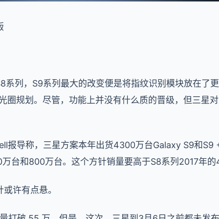
版
S8系列，S9系列最大的改变便是将指纹识别模块放在了
4可变光圈规划。尽管，功能上并没有什么质的晋级，但三星对
ell报导称，三星方案本年出货4300万台Galaxy S9和
000万台和800万台。这个方针销量要高于S8系列2017年的
针或许有点悬。
量打破 55 万，但是，这次，三星到3月6日之前都未发布