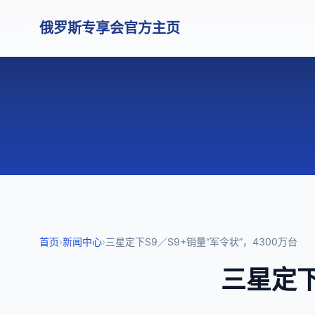
俄罗斯专享会官方主页
首页
›
新闻中心
›
三星定下S9／S9+销量“军令状”，4300万台
三星定下