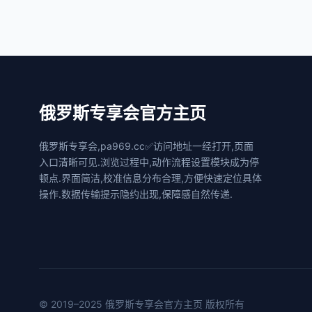
俄罗斯专享会官方主页
俄罗斯专享会,pa969.cc✅访问地址一经打开,页面
入口清晰可见.浏览过程中,动作流程设置模块成为停
顿点.界面简洁,校准信息分布合理,方便快速定位具体
操作.数据传输提示隐约出现,保障感自然传递.
© 2019–2025 俄罗斯专享会官方主页 版权所有