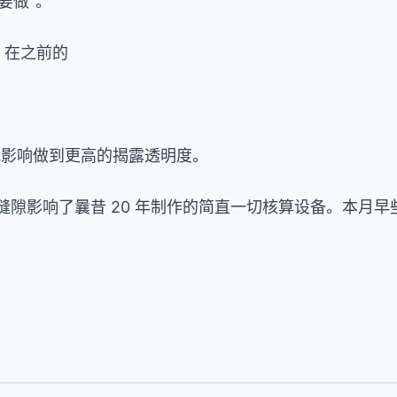
要做”。
ch 在之前的
功能影响做到更高的揭露透明度。
tre 安全缝隙影响了曩昔 20 年制作的简直一切核算设备。本
。