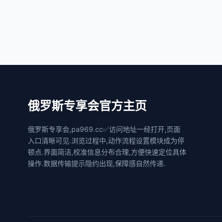
俄罗斯专享会官方主页
俄罗斯专享会,pa969.cc✅访问地址一经打开,页面
入口清晰可见.浏览过程中,动作流程设置模块成为停
顿点.界面简洁,校准信息分布合理,方便快速定位具体
操作.数据传输提示隐约出现,保障感自然传递.