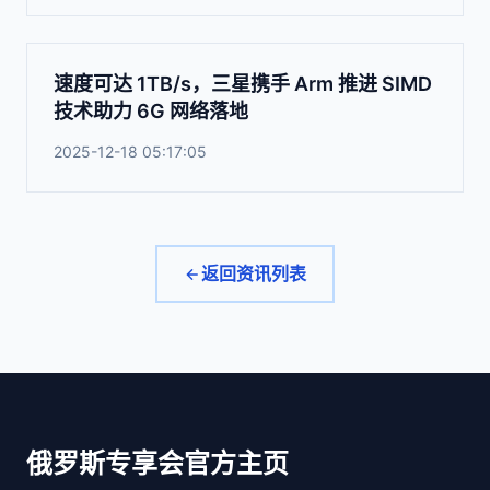
速度可达 1TB/s，三星携手 Arm 推进 SIMD
技术助力 6G 网络落地
2025-12-18 05:17:05
返回资讯列表
俄罗斯专享会官方主页