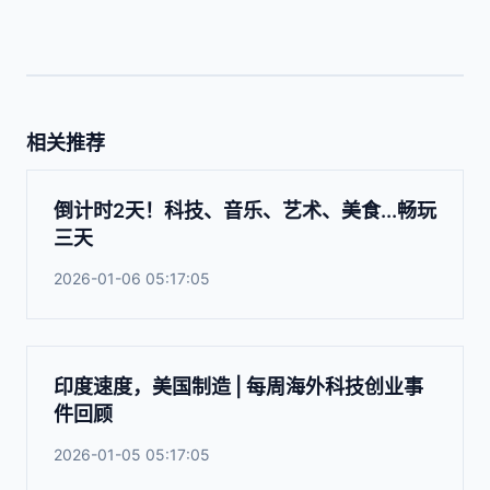
相关推荐
倒计时2天！科技、音乐、艺术、美食...畅玩
三天
2026-01-06 05:17:05
印度速度，美国制造 | 每周海外科技创业事
件回顾
2026-01-05 05:17:05