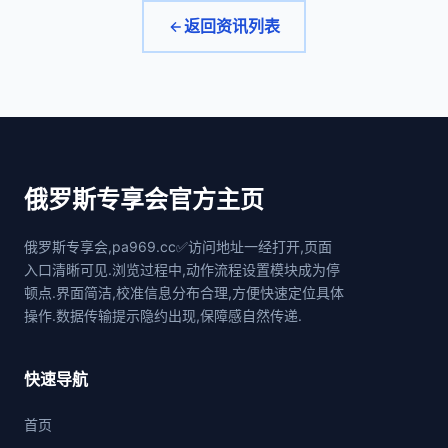
返回资讯列表
俄罗斯专享会官方主页
俄罗斯专享会,pa969.cc✅访问地址一经打开,页面
入口清晰可见.浏览过程中,动作流程设置模块成为停
顿点.界面简洁,校准信息分布合理,方便快速定位具体
操作.数据传输提示隐约出现,保障感自然传递.
快速导航
首页