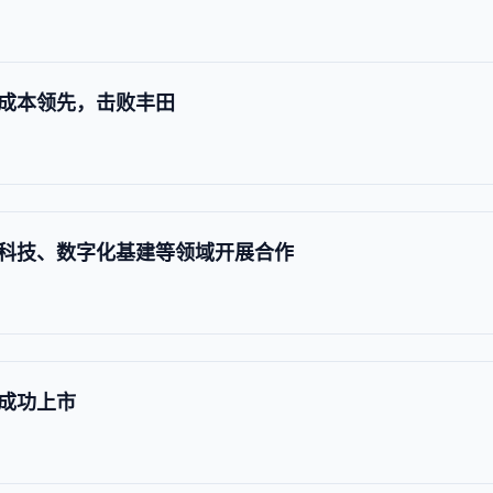
成本领先，击败丰田
科技、数字化基建等领域开展合作
成功上市