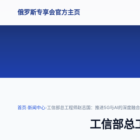
俄罗斯专享会官方主页
首页
›
新闻中心
›
工信部总工程师赵志国：推进5G与AI的深度融合
工信部总