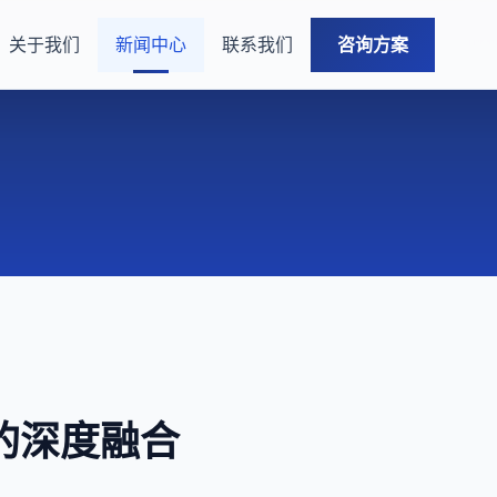
关于我们
新闻中心
联系我们
咨询方案
的深度融合