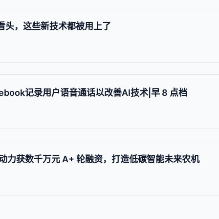
有看头，这些新技术都被用上了
ebook记录用户语音通话以改善AI技术|早 8 点档
动力获数千万元 A+ 轮融资，打造低碳智能未来农机