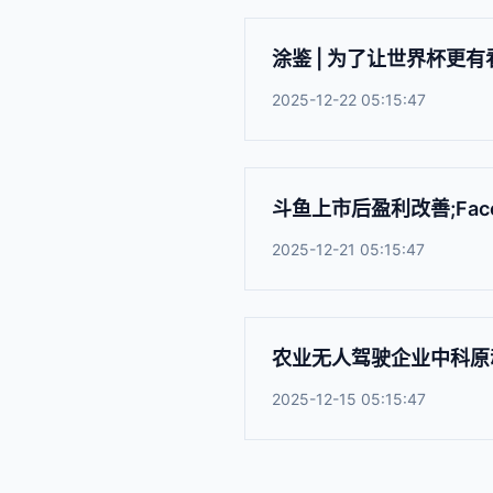
涂鉴 | 为了让世界杯更
2025-12-22 05:15:47
斗鱼上市后盈利改善;Fac
2025-12-21 05:15:47
农业无人驾驶企业中科原
2025-12-15 05:15:47