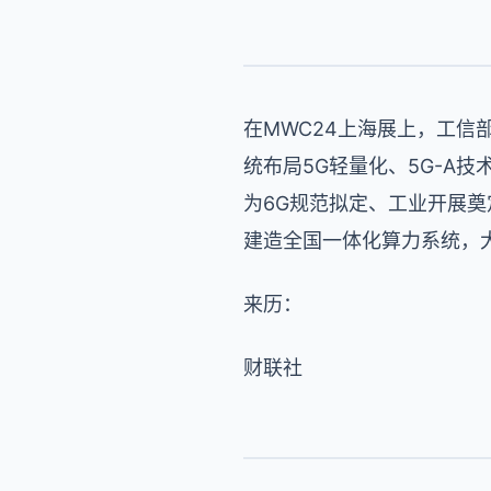
在MWC24上海展上，工信
统布局5G轻量化、5G-A
为6G规范拟定、工业开展
建造全国一体化算力系统，
来历：
财联社