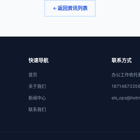
返回资讯列表
快速导航
联系方式
首页
办公工作依托
关于我们
1871487335
新闻中心
els_ops@hotm
联系我们