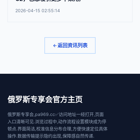
2026-04-15 02:55:14
返回资讯列表
俄罗斯专享会官方主页
俄罗斯专享会,pa969.cc✅访问地址一经打开,页面
入口清晰可见.浏览过程中,动作流程设置模块成为停
顿点.界面简洁,校准信息分布合理,方便快速定位具体
操作.数据传输提示隐约出现,保障感自然传递.