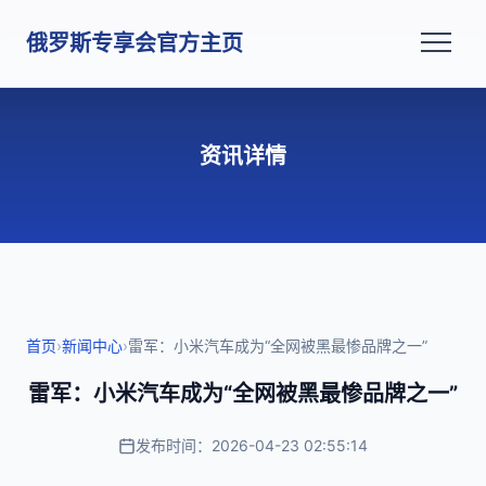
俄罗斯专享会官方主页
资讯详情
首页
›
新闻中心
›
雷军：小米汽车成为“全网被黑最惨品牌之一”
雷军：小米汽车成为“全网被黑最惨品牌之一”
发布时间：2026-04-23 02:55:14