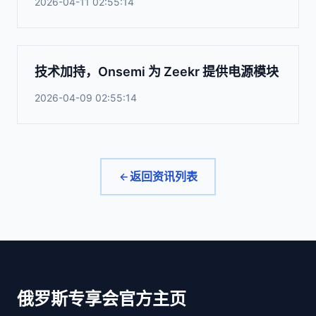
2026-04-11 02:55:14
技术加持，Onsemi 为 Zeekr 提供电源模块
2026-04-09 02:55:14
返回资讯列表
俄罗斯专享会官方主页