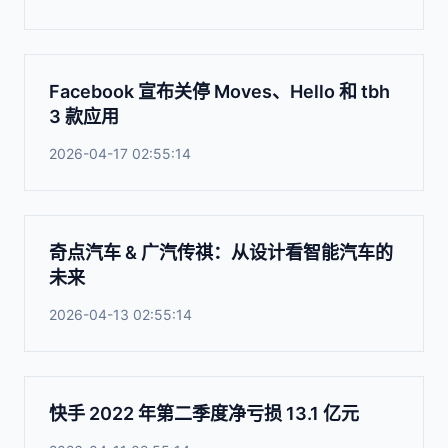
Facebook 宣布关停 Moves、Hello 和 tbh
3 款应用
2026-04-17 02:55:14
奇点汽车 & 广汽传祺：从设计看智能汽车的
未来
2026-04-13 02:55:14
快手 2022 年第二季度净亏损 13.1 亿元