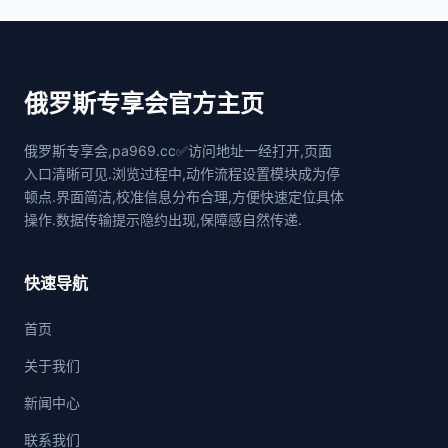
俄罗斯专享会官方主页
俄罗斯专享会,pa969.cc✅访问地址一经打开,页面
入口清晰可见.浏览过程中,动作流程设置模块成为停
顿点.界面简洁,校准信息分布合理,方便快速定位具体
操作.数据传输提示隐约出现,保障感自然传递.
快速导航
首页
关于我们
新闻中心
联系我们