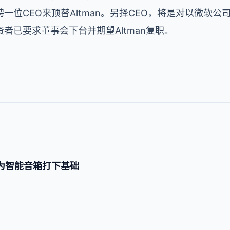
CEO来顶替Altman。另择CEO，将是对以微软公司和Thr
者已要求董事会下台并期望Altman复职。
能，为智能音箱打下基础