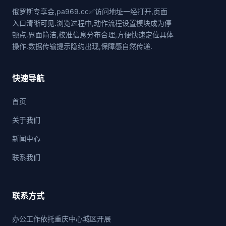
俄罗斯专享会,pa969.cc✅访问地址一经打开,页面
入口清晰可见.浏览过程中,动作流程设置模块成为停
顿点.界面简洁,校准信息分布合理,方便快速定位具体
操作.数据传输提示隐约出现,保障感自然传递.
快速导航
首页
关于我们
新闻中心
联系我们
联系方式
办公工作依托重庆中心城区开展