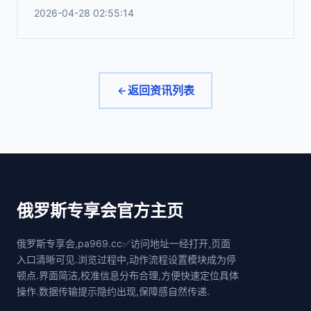
2026-04-28 02:55:14
返回资讯列表
俄罗斯专享会官方主页
俄罗斯专享会,pa969.cc✅访问地址一经打开,页面
入口清晰可见.浏览过程中,动作流程设置模块成为停
顿点.界面简洁,校准信息分布合理,方便快速定位具体
操作.数据传输提示隐约出现,保障感自然传递.