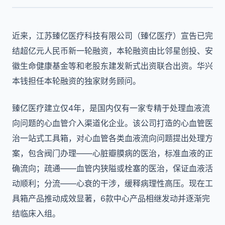
近来，江苏臻亿医疗科技有限公司（臻亿医疗）宣告已完
结超亿元人民币新一轮融资，本轮融资由比邻星创投、安
徽生命健康基金等和老股东建发新式出资联合出资。华兴
本钱担任本轮融资的独家财务顾问。
臻亿医疗建立仅4年，是国内仅有一家专精于处理血液流
向问题的心血管介入渠道化企业。该公司打造的心血管医
治一站式工具箱，对心血管各类血液流向问题提出处理方
案，包含阀门办理——心脏瓣膜病的医治，标准血液的正
确流向；疏通——血管内狭隘或栓塞的医治，保证血液活
动顺利；分流——心衰的干涉，缓释病理性高压。现在工
具箱产品推动成效显著，6款中心产品相继发动并逐渐完
结临床入组。