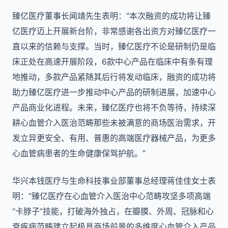
臻亿医疗董事长闻靖先生表明：“本次融资的成功将让臻
亿医疗迈上开展新台阶，非常感谢各出资方对臻亿医疗一
直以来的信赖与支撑。当时，臻亿医疗不论是研制仍是临
床正处在高速开展阶段，6款中心产品在临床中有条有理
地推动，多款产品紧随其后行将发动临床，融资的成功将
助力臻亿医疗进一步推动中心产品的研制进展，加速中心
产品商业化进程。未来，臻亿医疗也将不负等待，持续深
耕心血管介入医治范畴那些未被满意的商场医治需求，开
发立异更安全、有用、普惠的高端医疗器械产品，为更多
心血管病患者的生命健康保驾护航。”
华兴本钱医疗与生命科技事业部董事总经理蒋佳佳女士表
明：“臻亿医疗在心血管介入医治中心范畴攻坚多项高端
“卡脖子”技能，打破海外独占，在瓣膜、外周、冠脉和心
衰疾病范畴建立起极具商场前景的多维度心血管介入产品