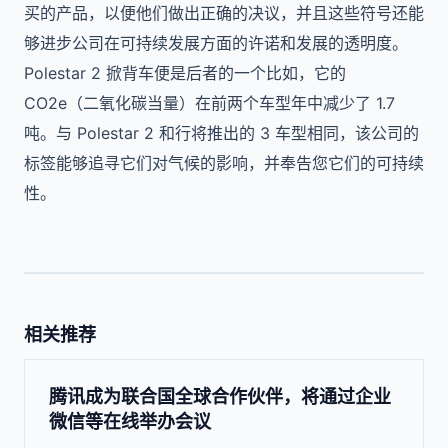
买的产品，以便他们做出正确的决议，并且这些符号还能
够进步公司在可持续发展方面的许诺和发展的透明度。
Polestar 2 掀背车便是后者的一个比如，它的
CO2e（二氧化碳当量）在前两个车型年中减少了 1.7
吨。与 Polestar 2 和行将推出的 3 车型相同，该公司的
标签能够追寻它们对气候的影响，并奉告您它们的可持续
性。
相关推荐
腾讯成为联合国全球合作伙伴，将通过企业
微信等在线举办会议