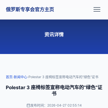
俄罗斯专享会官方主页
资讯详情
首页
›
新闻中心
›
Polestar 3 座椅标签宣称电动汽车的“绿色”证书
Polestar 3 座椅标签宣称电动汽车的“绿色”证
书
发布时间：2026-04-27 02:55:14