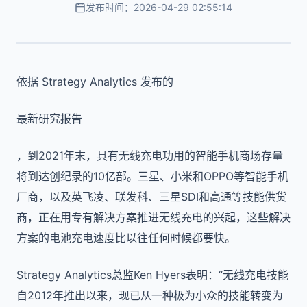
发布时间：2026-04-29 02:55:14
依据 Strategy Analytics 发布的
最新研究报告
，到2021年末，具有无线充电功用的智能手机商场存量
将到达创纪录的10亿部。三星、小米和OPPO等智能手机
厂商，以及英飞凌、联发科、三星SDI和高通等技能供货
商，正在用专有解决方案推进无线充电的兴起，这些解决
方案的电池充电速度比以往任何时候都要快。
Strategy Analytics总监Ken Hyers表明：“无线充电技能
自2012年推出以来，现已从一种极为小众的技能转变为