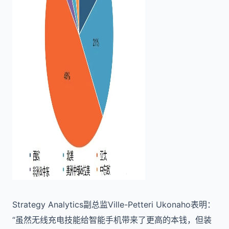
Strategy Analytics副总监Ville-Petteri Ukonaho表明：
“虽然无线充电技能给智能手机带来了更高的本钱，但装