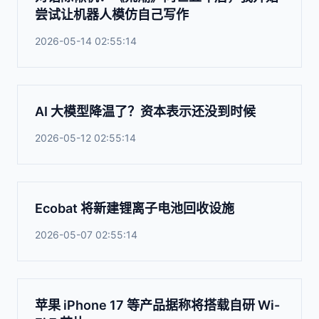
尝试让机器人模仿自己写作
2026-05-14 02:55:14
AI 大模型降温了？资本表示还没到时候
2026-05-12 02:55:14
Ecobat 将新建锂离子电池回收设施
2026-05-07 02:55:14
苹果 iPhone 17 等产品据称将搭载自研 Wi-