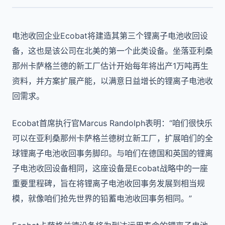
电池收回企业Ecobat将建造其第三个锂离子电池收回设
备，这也是该公司在北美的第一个此类设备。坐落亚利桑
那州卡萨格兰德的新工厂估计开始每年将出产1万吨再生
资料，并方案扩展产能，以满意日益增长的锂离子电池收
回需求。
Ecobat首席执行官Marcus Randolph表明：“咱们很快乐
可以在亚利桑那州卡萨格兰德树立新工厂，扩展咱们的全
球锂离子电池收回事务脚印。与咱们在德国和英国的锂离
子电池收回设备相同，这座设备是Ecobat战略中的一座
重要里程碑，旨在将锂离子电池收回事务发展到相当规
模，就像咱们抢先世界的铅蓄电池收回事务相同。”