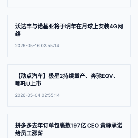
沃达丰与诺基亚将于明年在月球上安装4G网
络
2026-05-16 02:55:14
【动点汽车】极星2持续量产、奔驰EQV、
哪吒U上市
2026-05-04 02:55:14
拼多多去年订单包裹数197亿 CEO 黄峥承诺
给员工涨薪