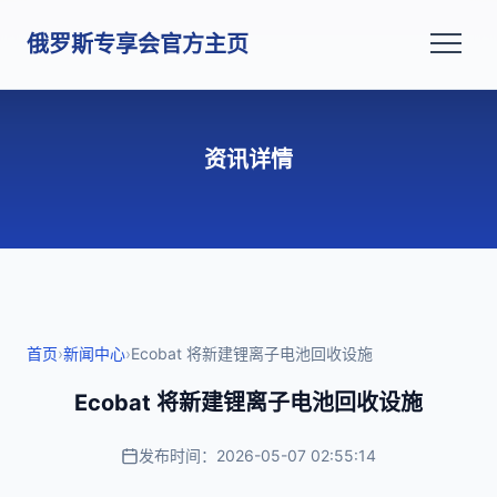
俄罗斯专享会官方主页
资讯详情
首页
›
新闻中心
›
Ecobat 将新建锂离子电池回收设施
Ecobat 将新建锂离子电池回收设施
发布时间：2026-05-07 02:55:14