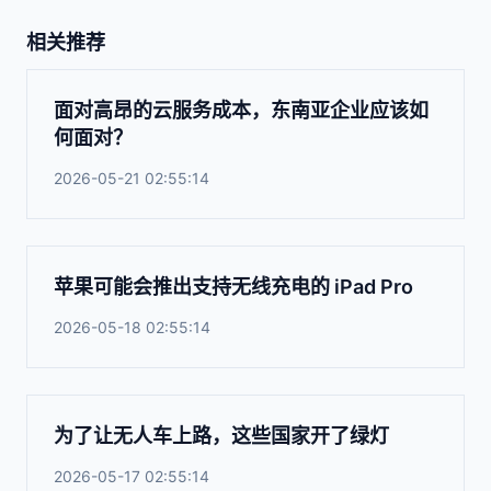
相关推荐
面对高昂的云服务成本，东南亚企业应该如
何面对？
2026-05-21 02:55:14
苹果可能会推出支持无线充电的 iPad Pro
2026-05-18 02:55:14
为了让无人车上路，这些国家开了绿灯
2026-05-17 02:55:14