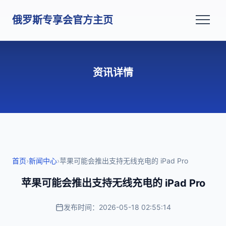
俄罗斯专享会官方主页
资讯详情
首页
›
新闻中心
›
苹果可能会推出支持无线充电的 iPad Pro
苹果可能会推出支持无线充电的 iPad Pro
发布时间：2026-05-18 02:55:14