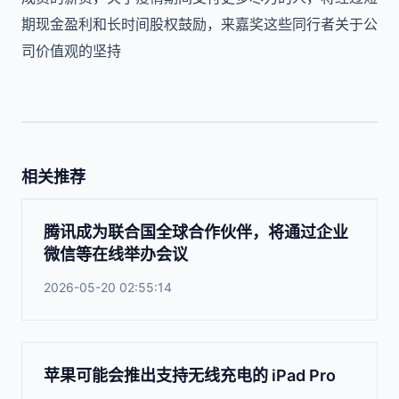
期现金盈利和长时间股权鼓励，来嘉奖这些同行者关于公
司价值观的坚持
相关推荐
腾讯成为联合国全球合作伙伴，将通过企业
微信等在线举办会议
2026-05-20 02:55:14
苹果可能会推出支持无线充电的 iPad Pro