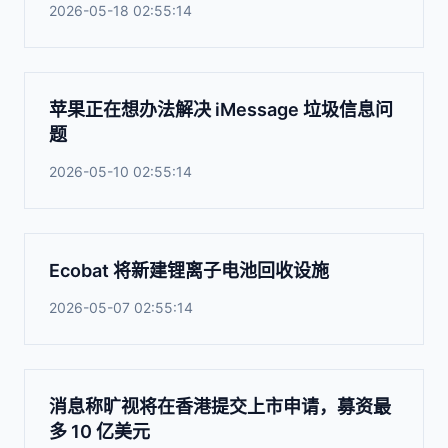
2026-05-18 02:55:14
苹果正在想办法解决 iMessage 垃圾信息问
题
2026-05-10 02:55:14
Ecobat 将新建锂离子电池回收设施
2026-05-07 02:55:14
消息称旷视将在香港提交上市申请，募资最
多 10 亿美元