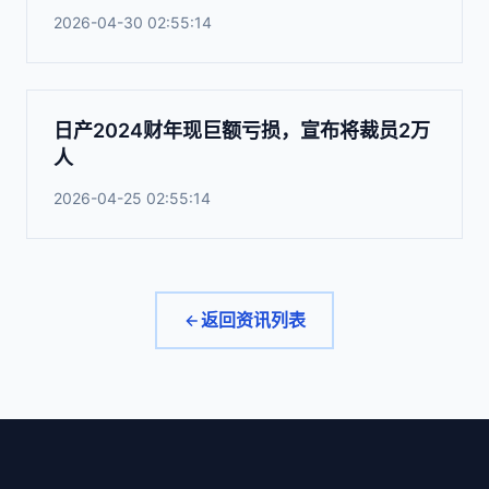
2026-04-30 02:55:14
日产2024财年现巨额亏损，宣布将裁员2万
人
2026-04-25 02:55:14
返回资讯列表