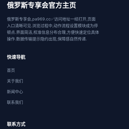
俄罗斯专享会官方主页
俄罗斯专享会,pa969.cc✅访问地址一经打开,页面
入口清晰可见.浏览过程中,动作流程设置模块成为停
顿点.界面简洁,校准信息分布合理,方便快速定位具体
操作.数据传输提示隐约出现,保障感自然传递.
快速导航
首页
关于我们
新闻中心
联系我们
联系方式