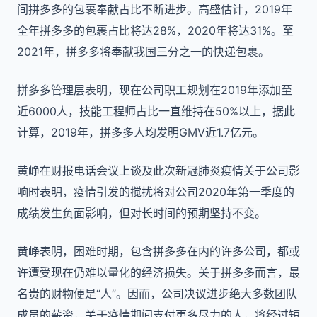
间拼多多的包裹奉献占比不断进步。高盛估计，2019年
全年拼多多的包裹占比将达28%，2020年将达31%。至
2021年，拼多多将奉献我国三分之一的快递包裹。
拼多多管理层表明，现在公司职工规划在2019年添加至
近6000人，技能工程师占比一直维持在50%以上，据此
计算，2019年，拼多多人均发明GMV近1.7亿元。
黄峥在财报电话会议上谈及此次新冠肺炎疫情关于公司影
响时表明，疫情引发的搅扰将对公司2020年第一季度的
成绩发生负面影响，但对长时间的预期坚持不变。
黄峥表明，困难时期，包含拼多多在内的许多公司，都或
许遭受现在仍难以量化的经济损失。关于拼多多而言，最
名贵的财物便是“人”。因而，公司决议进步绝大多数团队
成员的薪资，关于疫情期间支付更多尽力的人，将经过短