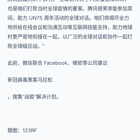
也是咱们打败当时全球疫情的要害。腾讯很荣幸能参加其
间，助力 UN75 周年活动的全球对话。咱们将竭尽全力
地供给在线会议和沟通互动等互联网技能支持，助力地球
村更严密地衔接在一起，以广泛的全球对话和协作一起打
败全球级应战。”
此前，微信联合 Facebook、微软等公司建议
新冠病毒黑客马拉松
，搜集“战疫”解决计划。
题图：123RF