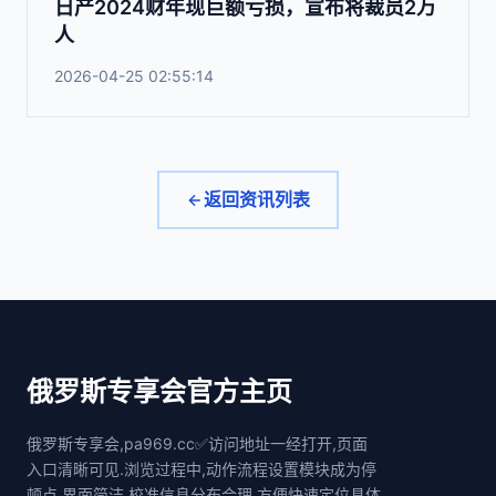
日产2024财年现巨额亏损，宣布将裁员2万
人
2026-04-25 02:55:14
返回资讯列表
俄罗斯专享会官方主页
俄罗斯专享会,pa969.cc✅访问地址一经打开,页面
入口清晰可见.浏览过程中,动作流程设置模块成为停
顿点.界面简洁,校准信息分布合理,方便快速定位具体