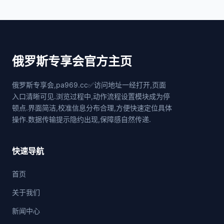
俄罗斯专享会官方主页
俄罗斯专享会,pa969.cc✅访问地址一经打开,页面
入口清晰可见.浏览过程中,动作流程设置模块成为停
顿点.界面简洁,校准信息分布合理,方便快速定位具体
操作.数据传输提示隐约出现,保障感自然传递.
快速导航
首页
关于我们
新闻中心