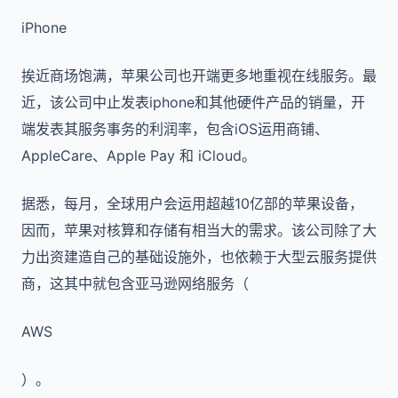
iPhone
挨近商场饱满，苹果公司也开端更多地重视在线服务。最
近，该公司中止发表iphone和其他硬件产品的销量，开
端发表其服务事务的利润率，包含iOS运用商铺、
AppleCare、Apple Pay 和 iCloud。
据悉，每月，全球用户会运用超越10亿部的苹果设备，
因而，苹果对核算和存储有相当大的需求。该公司除了大
力出资建造自己的基础设施外，也依赖于大型云服务提供
商，这其中就包含亚马逊网络服务（
AWS
）。