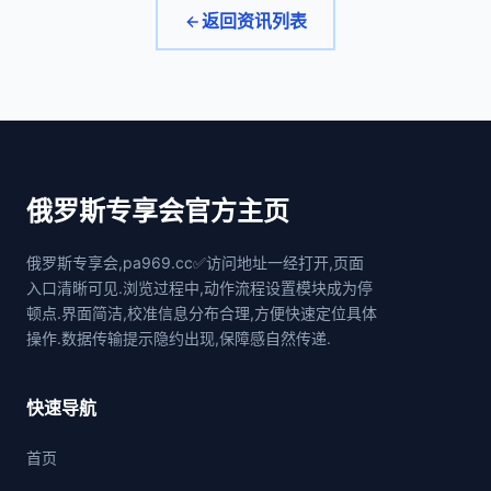
返回资讯列表
俄罗斯专享会官方主页
俄罗斯专享会,pa969.cc✅访问地址一经打开,页面
入口清晰可见.浏览过程中,动作流程设置模块成为停
顿点.界面简洁,校准信息分布合理,方便快速定位具体
操作.数据传输提示隐约出现,保障感自然传递.
快速导航
首页