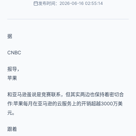
发布时间：2026-06-16 02:55:14
据
CNBC
报导，
苹果
和亚马逊虽说是竞赛联系，但其实两边也保持着密切合
作:苹果每月在亚马逊的云服务上的开销超越3000万美
元。
跟着