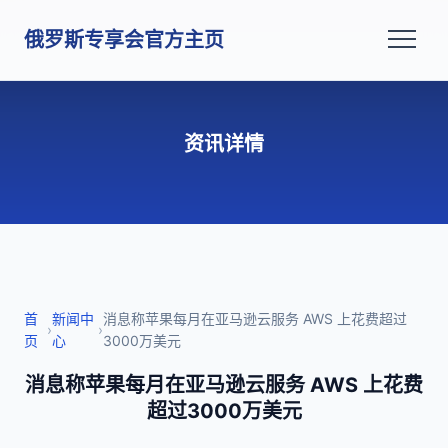
俄罗斯专享会官方主页
资讯详情
首
新闻中
消息称苹果每月在亚马逊云服务 AWS 上花费超过
›
›
页
心
3000万美元
消息称苹果每月在亚马逊云服务 AWS 上花费
超过3000万美元