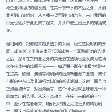
出其可观远景。而体现在详细方面，这其间不只迎来了当
地企业和组织的爆发潮，在其一衣带水的不远之外，从创
业者到出资组织，从直播带货再到电动汽车，来自我国的
目光也逐步于此汇聚了起来，并从中催生出更多的穿插或
许。
但相同的，跟着越来越多选手的入局，经过这段时刻的开
展，或许说当“出海东南亚”日渐成为一个耳熟能详的选项
之后，探寻在东南亚之外的其他潜在选项也益发成为这场
众多征途中的燎原星光——一如近期不断在“晚报”栏目中
在拉美、欧洲、澳洲等地刷屏的出海新能源工业链，或许
不断向中东以及非洲拓宽脚印的新式浪潮。这时，而且也
正如最初所言，对出海而言，这个词语也就意味着是一种
愈加宽广的选项。从这一点动身，在接下来的新的一年
中，至少在笔者看来，咱们也将随之见证更多的精彩剧
本，而这也是笔者希望能够为咱们出现的内容。