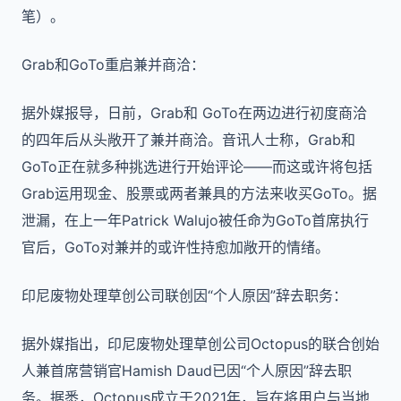
笔）。
Grab和GoTo重启兼并商洽：
据外媒报导，日前，Grab和 GoTo在两边进行初度商洽
的四年后从头敞开了兼并商洽。音讯人士称，Grab和
GoTo正在就多种挑选进行开始评论——而这或许将包括
Grab运用现金、股票或两者兼具的方法来收买GoTo。据
泄漏，在上一年Patrick Walujo被任命为GoTo首席执行
官后，GoTo对兼并的或许性持愈加敞开的情绪。
印尼废物处理草创公司联创因“个人原因”辞去职务：
据外媒指出，印尼废物处理草创公司Octopus的联合创始
人兼首席营销官Hamish Daud已因“个人原因”辞去职
务。据悉，Octopus成立于2021年，旨在将用户与当地