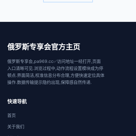
俄罗斯专享会官方主页
俄罗斯专享会,pa969.cc✅访问地址一经打开,页面
入口清晰可见.浏览过程中,动作流程设置模块成为停
顿点.界面简洁,校准信息分布合理,方便快速定位具体
操作.数据传输提示隐约出现,保障感自然传递.
快速导航
首页
关于我们