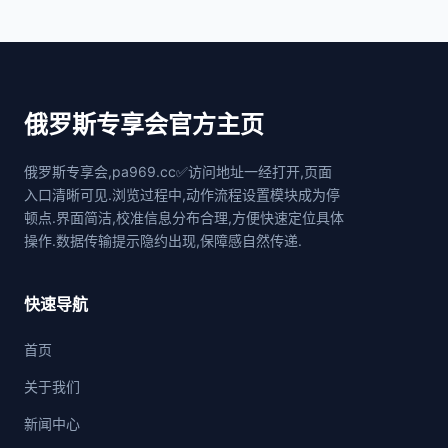
俄罗斯专享会官方主页
俄罗斯专享会,pa969.cc✅访问地址一经打开,页面
入口清晰可见.浏览过程中,动作流程设置模块成为停
顿点.界面简洁,校准信息分布合理,方便快速定位具体
操作.数据传输提示隐约出现,保障感自然传递.
快速导航
首页
关于我们
新闻中心