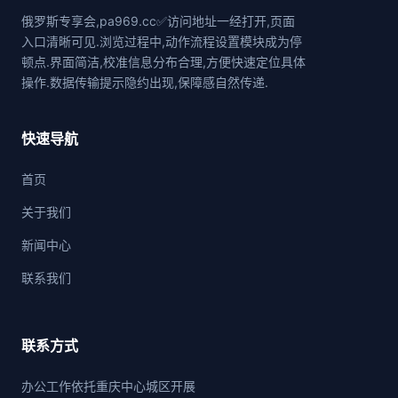
俄罗斯专享会,pa969.cc✅访问地址一经打开,页面
入口清晰可见.浏览过程中,动作流程设置模块成为停
顿点.界面简洁,校准信息分布合理,方便快速定位具体
操作.数据传输提示隐约出现,保障感自然传递.
快速导航
首页
关于我们
新闻中心
联系我们
联系方式
办公工作依托重庆中心城区开展