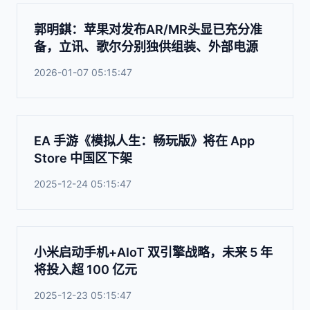
郭明錤：苹果对发布AR/MR头显已充分准
备，立讯、歌尔分别独供组装、外部电源
2026-01-07 05:15:47
EA 手游《模拟人生：畅玩版》将在 App
Store 中国区下架
2025-12-24 05:15:47
小米启动手机+AIoT 双引擎战略，未来 5 年
将投入超 100 亿元
2025-12-23 05:15:47