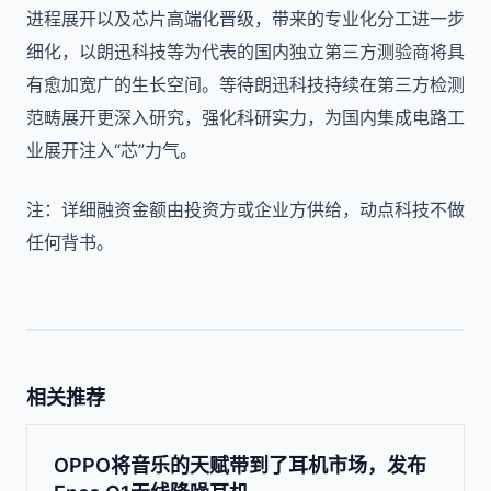
进程展开以及芯片高端化晋级，带来的专业化分工进一步
细化，以朗迅科技等为代表的国内独立第三方测验商将具
有愈加宽广的生长空间。等待朗迅科技持续在第三方检测
范畴展开更深入研究，强化科研实力，为国内集成电路工
业展开注入“芯”力气。
注：详细融资金额由投资方或企业方供给，动点科技不做
任何背书。
相关推荐
OPPO将音乐的天赋带到了耳机市场，发布