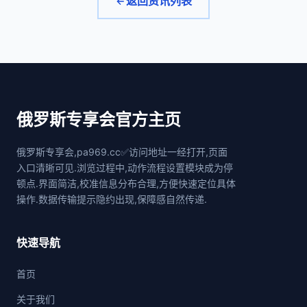
返回资讯列表
俄罗斯专享会官方主页
俄罗斯专享会,pa969.cc✅访问地址一经打开,页面
入口清晰可见.浏览过程中,动作流程设置模块成为停
顿点.界面简洁,校准信息分布合理,方便快速定位具体
操作.数据传输提示隐约出现,保障感自然传递.
快速导航
首页
关于我们