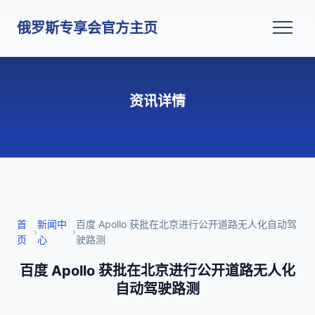
俄罗斯专享会官方主页
资讯详情
首
新闻中
百度 Apollo 获批在北京进行公开道路无人化自动驾
›
›
页
心
驶路测
百度 Apollo 获批在北京进行公开道路无人化
自动驾驶路测