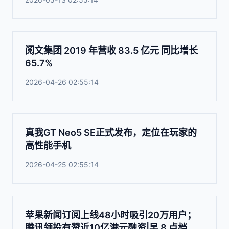
阅文集团 2019 年营收 83.5 亿元 同比增长
65.7%
2026-04-26 02:55:14
真我GT Neo5 SE正式发布，定位在玩家的
高性能手机
2026-04-25 02:55:14
苹果新闻订阅上线48小时吸引20万用户；
腾讯领投有赞近10亿港元融资|早 8 点档