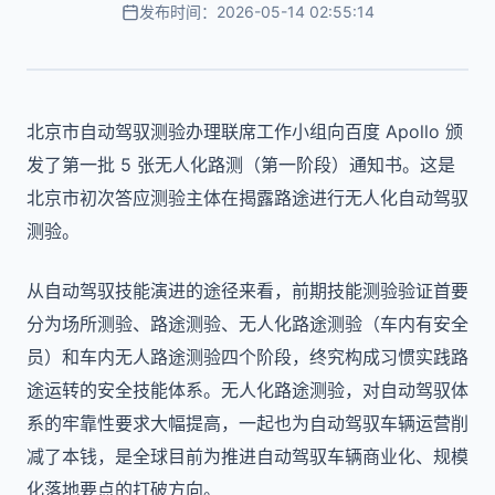
发布时间：2026-05-14 02:55:14
北京市自动驾驭测验办理联席工作小组向百度 Apollo 颁
发了第一批 5 张无人化路测（第一阶段）通知书。这是
北京市初次答应测验主体在揭露路途进行无人化自动驾驭
测验。
从自动驾驭技能演进的途径来看，前期技能测验验证首要
分为场所测验、路途测验、无人化路途测验（车内有安全
员）和车内无人路途测验四个阶段，终究构成习惯实践路
途运转的安全技能体系。无人化路途测验，对自动驾驭体
系的牢靠性要求大幅提高，一起也为自动驾驭车辆运营削
减了本钱，是全球目前为推进自动驾驭车辆商业化、规模
化落地要点的打破方向。