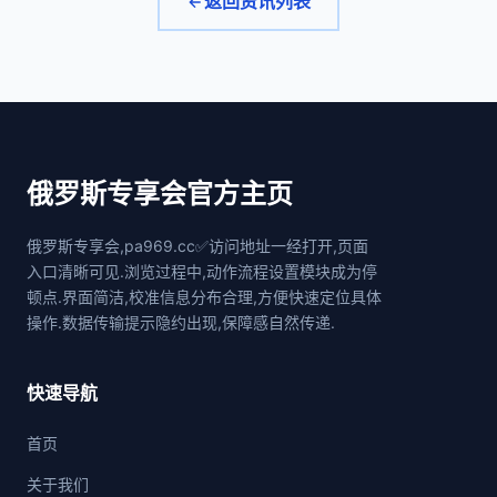
返回资讯列表
俄罗斯专享会官方主页
俄罗斯专享会,pa969.cc✅访问地址一经打开,页面
入口清晰可见.浏览过程中,动作流程设置模块成为停
顿点.界面简洁,校准信息分布合理,方便快速定位具体
操作.数据传输提示隐约出现,保障感自然传递.
快速导航
首页
关于我们