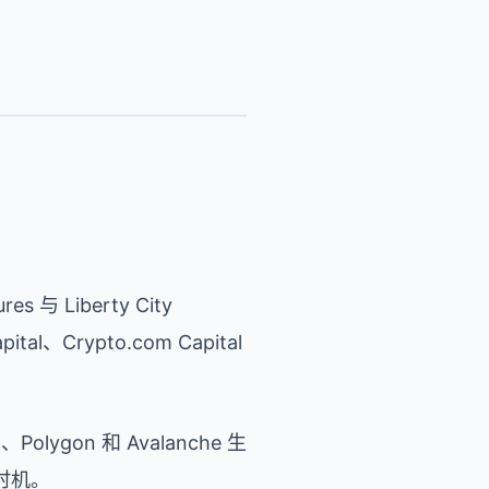
 Liberty City
tal、Crypto.com Capital
lygon 和 Avalanche 生
时机。