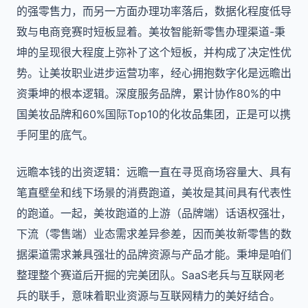
的强零售力，而另一方面办理功率落后，数据化程度低导
致与电商竞赛时短板显着。美妆智能新零售办理渠道-秉
坤的呈现很大程度上弥补了这个短板，并构成了决定性优
势。让美妆职业进步运营功率，经心拥抱数字化是远瞻出
资秉坤的根本逻辑。深度服务品牌，累计协作80%的中
国美妆品牌和60%国际Top10的化妆品集团，正是可以携
手阿里的底气。
远瞻本钱的出资逻辑：远瞻一直在寻觅商场容量大、具有
笔直壁垒和线下场景的消费跑道，美妆是其间具有代表性
的跑道。一起，美妆跑道的上游（品牌端）话语权强壮，
下流（零售端）业态需求差异参差，因而美妆新零售的数
据渠道需求兼具强壮的品牌资源与产品才能。秉坤是咱们
整理整个赛道后开掘的完美团队。SaaS老兵与互联网老
兵的联手，意味着职业资源与互联网精力的美好结合。