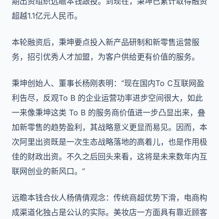
期出资组织远瞻本钱跟投。到现在，秉坤已累计取得融资
超越1.1亿元人民币。
本轮融资后，秉坤要点投入新产品研制和新零售运营服
务，招引优秀人才加盟，为客户供给更有价值的服务。
秉坤创始人、董事长杨刚表明：“现在国内To C互联网盈
利告尽，反观To B 的企业运营功率进步空间很大，如此
一来像秉坤这类 To B 的服务商价值进一步凸显出来，叠
加新零售的趋势盈利，其战略意义更显而易见。因而，本
次阿里出资既是一次生态战略落地的高着儿，也是作用极
佳的财政出资。不久之后回头来看，这将是未来数年内互
联网创业的新风口。”
远瞻本钱合伙人杨倩倩观念：传统商超优势下滑，电商构
成渠道化独占是公认的实际。美妆店一方面具有靠近顾客