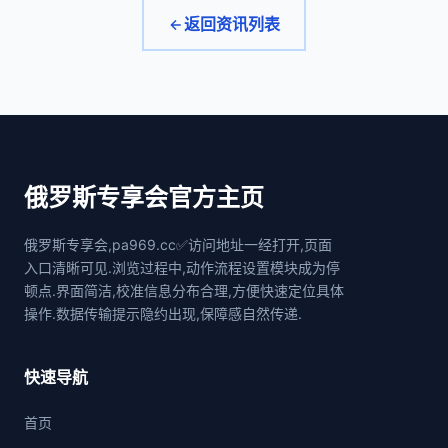
返回资讯列表
俄罗斯专享会官方主页
俄罗斯专享会,pa969.cc✅访问地址一经打开,页面
入口清晰可见.浏览过程中,动作流程设置模块成为停
顿点.界面简洁,校准信息分布合理,方便快速定位具体
操作.数据传输提示隐约出现,保障感自然传递.
快速导航
首页