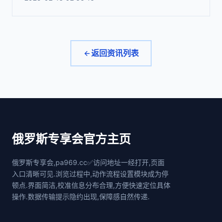
返回资讯列表
俄罗斯专享会官方主页
俄罗斯专享会,pa969.cc✅访问地址一经打开,页面
入口清晰可见.浏览过程中,动作流程设置模块成为停
顿点.界面简洁,校准信息分布合理,方便快速定位具体
操作.数据传输提示隐约出现,保障感自然传递.