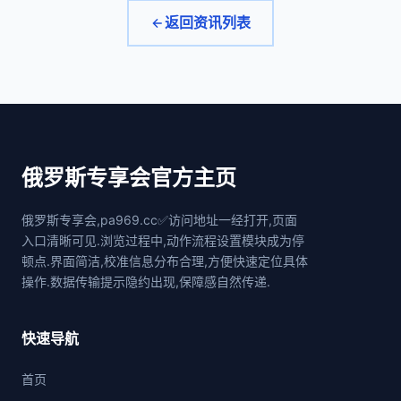
返回资讯列表
俄罗斯专享会官方主页
俄罗斯专享会,pa969.cc✅访问地址一经打开,页面
入口清晰可见.浏览过程中,动作流程设置模块成为停
顿点.界面简洁,校准信息分布合理,方便快速定位具体
操作.数据传输提示隐约出现,保障感自然传递.
快速导航
首页