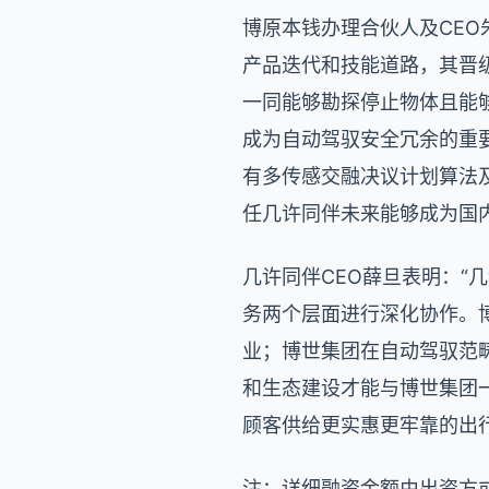
博原本钱办理合伙人及CE
产品迭代和技能道路，其晋
一同能够勘探停止物体且能够
成为自动驾驭安全冗余的重
有多传感交融决议计划算法
任几许同伴未来能够成为国内
几许同伴CEO薛旦表明：
务两个层面进行深化协作。
业；博世集团在自动驾驭范
和生态建设才能与博世集团
顾客供给更实惠更牢靠的出行
注：详细融资金额由出资方