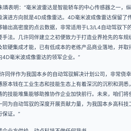
O朱璘表明：“毫米波雷达是智能轿车的中心传感器之一，
级演进方向就是4D成像雷达。4D毫米波成像雷达保留了
输出高密度的点云数据，非常适用于L3/L4自动驾驭下
要手法。几许同伴建立之初便致力于打造业界抢先的车规
及软硬集成才能，已有低成本的老练产品商业落地，并取
4D毫米波成像雷达的领军企业。”
“几许同伴作为我国本乡的自动驾驭解决计划公司，非常侥
博原本钱在工业生态和技能生态上有着深沉的沉积和洞悉
畴的技能堆集能够助推协作企业加快前行。未来，咱们将
一同为自动驾驭的深度开展贡献力量，为我国本乡高科技
保证。”
或企业方供给，动点科技不做任何背书。