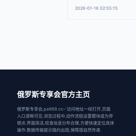
2026-01-16 02:55:15
俄罗斯专享会官方主页
俄罗斯专享会,pa969.cc✅访问地址一经打开,页面
入口清晰可见.浏览过程中,动作流程设置模块成为停
顿点.界面简洁,校准信息分布合理,方便快速定位具体
操作.数据传输提示隐约出现,保障感自然传递.