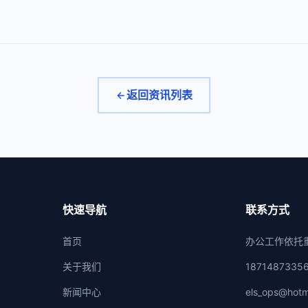
返回资讯列表
快速导航
联系方式
首页
办公工作依托
关于我们
1871487335
新闻中心
els_ops@hotm