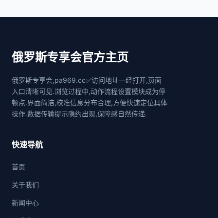
俄罗斯专享会官方主页
俄罗斯专享会,pa969.cc✅访问地址一经打开,页面
入口清晰可见.浏览过程中,动作流程设置模块成为停
顿点.界面简洁,校准信息分布合理,方便快速定位具体
操作.数据传输提示隐约出现,保障感自然传递.
快速导航
首页
关于我们
新闻中心